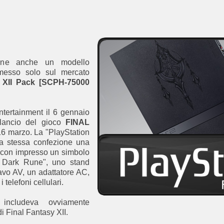
iene anche un modello
mmesso solo sul mercato
XII Pack [SCPH-75000
tertainment il 6 gennaio
 lancio del gioco
FINAL
 16 marzo.
La "PlayStation
la stessa confezione
una
con impresso
un simbolo
s Dark Rune"
,
uno stand
avo AV
,
un adattatore AC
,
 i telefoni cellulari
.
includeva ovviamente
di Final
Fantasy
XII
.