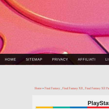
HOME
SITEMAP
PRIVACY
AFFILIATI
L
Home
»
Final Fantasy
,
Final Fantasy XII
,
Final Fantasy XII P
PlaySta