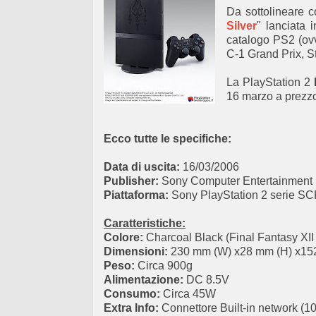
Da sottolineare 
Silver
"
lanciata
catalogo
PS2
(ov
C-1 Grand Prix, S
La PlayStation
2
16 marzo
a
prezzo
Ecco tutte le specifiche:
Data di uscita:
16/03/2006
Publisher:
Sony Computer Entertainment
Piattaforma:
Sony PlayStation 2 serie S
Caratteristiche:
Colore:
Charcoal Black (Final Fantasy XII
Dimensioni:
230 mm (W) x28 mm (H) x15
Peso:
Circa 900g
Alimentazione:
DC 8.5V
Consumo:
Circa 45W
Extra Info:
Connettore Built-in network