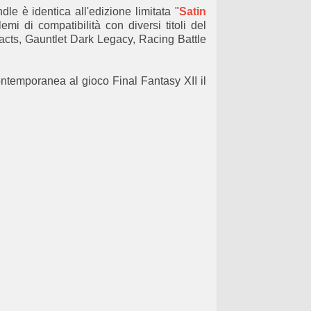
ndle è
identica all'
edizione limitata
"
Satin
lemi di compatibilità
con diversi
titoli
del
acts, Gauntlet Dark Legacy, Racing Battle
ontemporanea al
gioco
Final Fantasy
XII
il