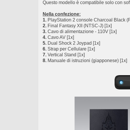
Questo modello è compatibile solo con 
Nella confezione:
1.
PlayStation 2 console Charcoal Black (Fi
2.
Final Fantasy XII (NTSC-J) [1x]
3.
Cavo di alimentazione - 110V [1x]
4.
Cavo AV [1x]
5.
Dual Shock 2 Joypad [1x]
6.
Strap per Cellulare [1x]
7.
Vertical Stand [1x]
8.
Manuale di istruzioni (giapponese) [1x]