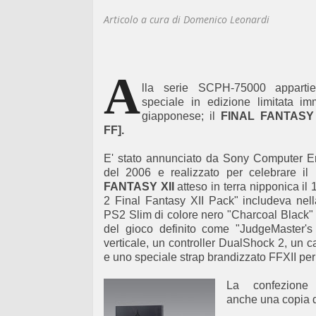
Articolo a cura di Domenico Leonardi
A
lla serie SCPH-75000 appart
speciale in edizione limitata i
giapponese; il
FINAL FANTASY 
FF].
E' stato annunciato da Sony Computer En
del 2006 e realizzato per celebrare il
FANTASY XII
atteso in terra nipponica il
2
Final Fantasy XII
Pack"
includeva nel
PS2 Slim di colore nero "Charcoal Black"
del gioco definito come
"JudgeMaster'
verticale
,
un controller
DualShock 2
,
un c
e
uno speciale strap brandizzato
FFXII
per
La confezione
anche
una copia