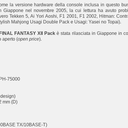
come la versione hardware della console
inclusa in questo bu
in Giappone nel
novembre 2005
,
la cui
lettura
ha avuto
prob
vero Tekken 5, Ai Yori Aoshi, F1 2001, F1 2002, Hitman: Contr
tylish Mahjong Usagi Double Pack e Usagi: Yasei no Topai)
.
FINAL FANTASY XII Pack
è stata rilasciata
in Giappone
in c
 aperto (
open price
).
CPH-75000
 design)
2 mm (D)
 (100BASE TX/10BASE-T)