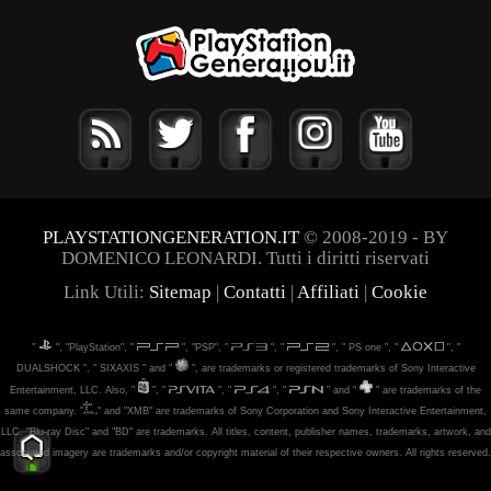
PLAYSTATIONGENERATION.IT
© 2008-2019 - BY
DOMENICO LEONARDI. Tutti i diritti riservati
Link Utili:
Sitemap
|
Contatti
|
Affiliati
|
Cookie
"
", "PlayStation", "
", "PSP", "
", "
", " PS one ", "
", "
DUALSHOCK ", " SIXAXIS " and "
", are trademarks or registered trademarks of Sony Interactive
Entertainment, LLC. Also, "
", "
", "
", "
" and "
" are trademarks of the
same company. "
" and "XMB" are trademarks of Sony Corporation and Sony Interactive Entertainment,
LLC. "Blu-ray Disc" and "BD" are trademarks. All titles, content, publisher names, trademarks, artwork, and
associated imagery are trademarks and/or copyright material of their respective owners. All rights reserved.