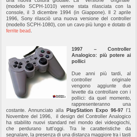
una nuova cultura globale. La versione originale
(modello SCPH-1010) venne stata rilasciata con la
console, il 3 dicembre 1994 (in Giappone). Il 2 aprile
1996, Sony rilasciò una nuova versione del controller
(modello SCPH-1080), con un cavo più lungo e dotato di
ferrite bead
.
1997 – Controller
Analogico: più potere ai
pollici
Due anni più tardi, al
controller originale
vengono aggiunte due
levette da controllare con i
pollici: da quel momento,
rappresenteranno una
costante. Annunciato alla
PlayStation Expo 96-97
l'1
Novembre del 1996, il design del Controller Analogico
ha stabilito nuovi standard nel mondo dei videogiochi,
che perdurano tutt’oggi. Tra le caratteristiche da
segnalare, la presenza di una distanza maggiore tra i tasti