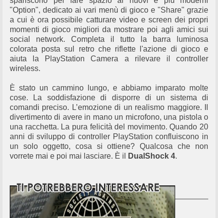
spariscono per fare spazio ai nuovi e più moderni
"Option", dedicato ai vari menù di gioco e "Share" grazie
a cui è ora possibile catturare video e screen dei propri
momenti di gioco migliori da mostrare poi agli amici sui
social network. Completa il tutto la barra luminosa
colorata posta sul retro che riflette l'azione di gioco e
aiuta la PlayStation Camera a rilevare il controller
wireless.
È stato un cammino lungo, e abbiamo imparato molte
cose. La soddisfazione di disporre di un sistema di
comandi preciso. L’emozione di un realismo maggiore. Il
divertimento di avere in mano un microfono, una pistola o
una racchetta. La pura felicità del movimento. Quando 20
anni di sviluppo di controller PlayStation confluiscono in
un solo oggetto, cosa si ottiene? Qualcosa che non
vorrete mai e poi mai lasciare. È il
DualShock 4
.