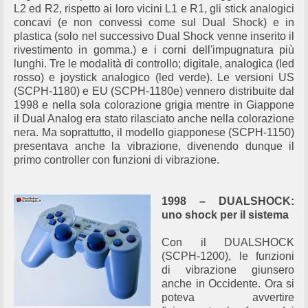
L2 ed R2, rispetto ai loro vicini L1 e R1, gli stick analogici
concavi (e non convessi come sul Dual Shock) e in
plastica (solo nel successivo Dual Shock venne inserito il
rivestimento in gomma.) e i corni dell'impugnatura più
lunghi. Tre le modalità di controllo; digitale, analogica (led
rosso) e joystick analogico (led verde). Le versioni US
(SCPH-1180) e EU (SCPH-1180e) vennero distribuite dal
1998 e nella sola colorazione grigia mentre in Giappone
il Dual Analog era stato rilasciato anche nella colorazione
nera. Ma soprattutto, il modello giapponese (SCPH-1150)
presentava anche la vibrazione, divenendo dunque il
primo controller con funzioni di vibrazione.
1998 – DUALSHOCK:
uno shock per il sistema
Con il DUALSHOCK
(SCPH-1200), le funzioni
di vibrazione giunsero
anche in Occidente. Ora si
poteva avvertire