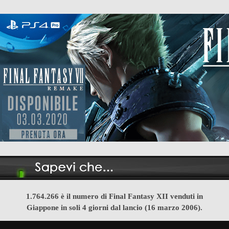
1.764.266 è il numero di Final Fantasy XII venduti in
Giappone in soli 4 giorni dal lancio (16 marzo 2006).